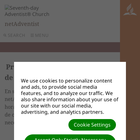
netAdventist
SEARCH
MENU
Preferencias e Información
de contacto
We use cookies to personalize content
and ads, to provide social media
En sus Configuraciones del sitio web
features, and to analyze our traffic. We
netAdventist, las Preferencias como la zona
also share information about your use of
our site with our social media,
horaria y el idioma, así como la Información
advertising, and analytics partners.
de contacto se pueden cambiar según sea
necesario.
Cookie Settings