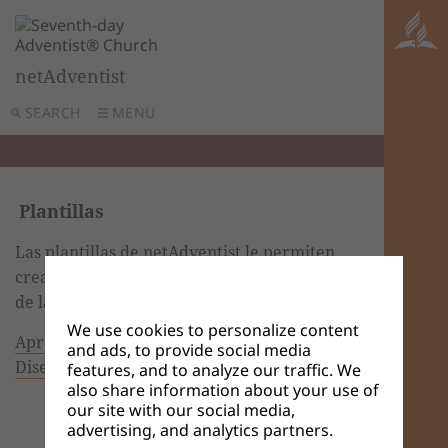
netAdventist
SEARCH
MENU
Plantillas
Las plantillas de netAdventist le permiten
crear distribuciones únicas para cada una
de las páginas de su sitio web.
We use cookies to personalize content
Aprenda más sobre la terminología de
and ads, to provide social media
Diseños y Plantillas dando click aquí.
features, and to analyze our traffic. We
also share information about your use of
our site with our social media,
advertising, and analytics partners.