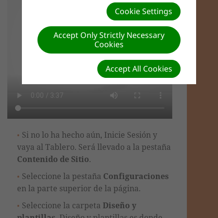
Cookie Settings
Accept Only Strictly Necessary
Cookies
Accept All Cookies
Si no lo ha hecho aún, Inicie Sesión y
vaya al Tablero. Será llevado a la pestaña
Contenido de Sitio
.
Seleccione la pestaña
Configuraciones
en la parte superior de la página.
Seleccione la carpeta
Diseño y
plantillas
. Diseño y plantillas es donde