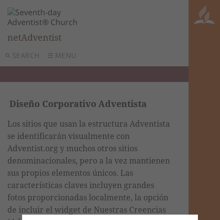
netAdventist
SEARCH
MENU
Diseño Corporativo
Adventista
Los sitios que usan la estructura Adventista
se identificarán visualmente con
Adventist.org y muchos otros sitios
denominacionales, pero a la vez mantienen
sus propios elementos únicos. Las
características claves incluyen grandes
fotos proporcionadas localmente, la opción
de incluir el widget de Nuestras Creencias