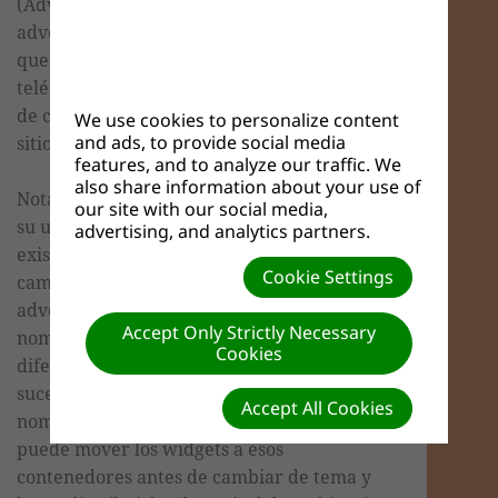
(Adventist Beliefs) que se conecta a
adventist.org, código responsivo que ayuda
que su sitio se vea muy bien en todo desde
teléfonos inteligentes a grandes pantallas
de computadora, y enlaces configurables a
We use cookies to personalize content
and ads, to provide social media
sitios de redes sociales.
features, and to analyze our traffic. We
also share information about your use of
Nota: Los widgets que ha configurado para
our site with our social media,
su uso con el diseño y las distribuciones
advertising, and analytics partners.
existentes pueden desaparecer cuando
Cookie Settings
cambie al nuevo diseño de
adventist.corporate.
Puede checar si los
Accept Only Strictly Necessary
nombres de los contenedores son
Cookies
diferentes, qué es lo que provoca que esto
suceda. Si hay contenedores con el mismo
Accept All Cookies
nombre en el nuevo tema que planea usar,
puede mover los widgets a esos
contenedores antes de cambiar de tema y