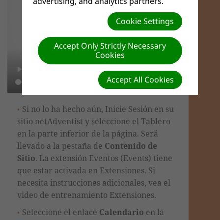
advertising, and analytics partners.
Cookie Settings
Accept Only Strictly Necessary
Cookies
Accept All Cookies
Si no lo ha hecho aún, Inicie Sesión en su
sitio netAdventist y seleccione el Tablero
en la parte inferior de la página. Será
llevado a la pestaña de
Contenido de
Sitio
. La extensión Eventos (Events) tiene
que estar activada en Extensiones. Si
necesita instrucciones adicionales, vea el
video de entrenamiento Extensiones.
Seleccione el enlace
Calendario
en la