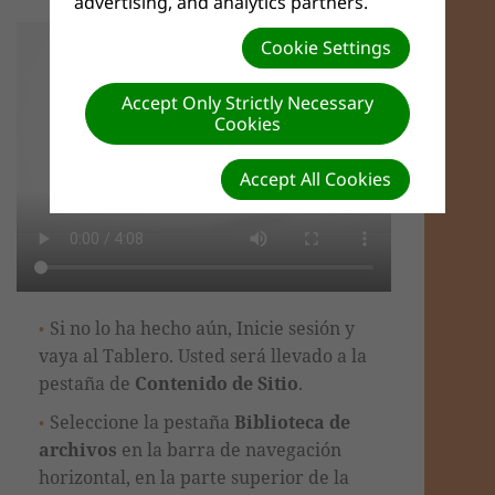
advertising, and analytics partners.
Cookie Settings
Accept Only Strictly Necessary
Cookies
Accept All Cookies
Si no lo ha hecho aún, Inicie sesión y
vaya al Tablero. Usted será llevado a la
pestaña de
Contenido de Sitio
.
Seleccione la pestaña
Biblioteca de
archivos
en la barra de navegación
horizontal, en la parte superior de la