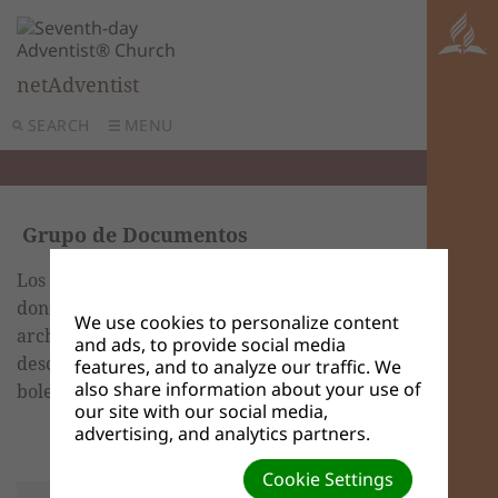
netAdventist
SEARCH
MENU
Grupo de Documentos
Los Grupos de Documentos son un lugar
donde puede guardar documentos y
We use cookies to personalize content
archivos que desea hacer disponibles para
and ads, to provide social media
descargar, tales como un archivo de
features, and to analyze our traffic. We
also share information about your use of
boletines
en formato PDF o Word.
our site with our social media,
advertising, and analytics partners.
Cookie Settings