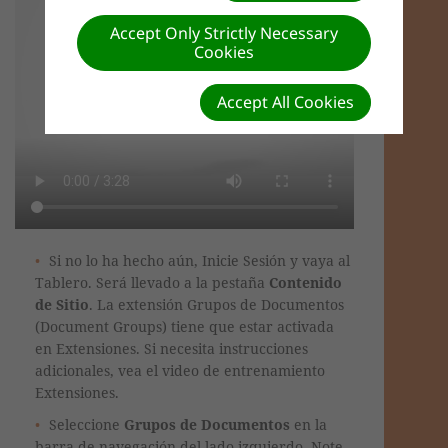
Accept Only Strictly Necessary
Cookies
Accept All Cookies
Si no lo ha hecho aún, Inicie Sesión y vaya al
Tablero. Será llevado a la pestaña
Contenido
de Sitio
. La extensión Grupos de Documentos
(Document Groups) tiene que estar activada
en Extensiones. Si necesita instrucciones
adicionales, vea el video de entrenamiento
Extensiones.
Seleccione
Grupos de Documentos
en la
barra de navegación del lado izquierdo. Note